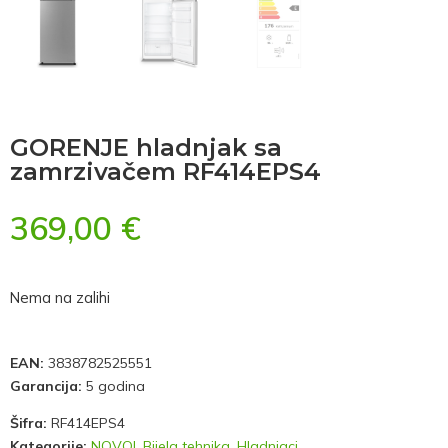
GORENJE hladnjak sa
zamrzivačem RF414EPS4
369,00
€
Nema na zalihi
EAN:
3838782525551
Garancija:
5 godina
Šifra:
RF414EPS4
Kategorije:
NOVO!
,
Bijela tehnika
,
Hladnjaci