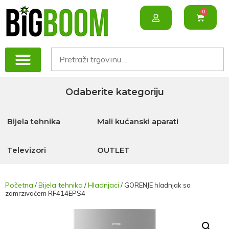
Ploče za kuhanje
Kuhinjske nape
Perilice posuđa
Perilice rublja
Sušilice rublja
Pekači kruha
Mikrovalne pećnice
Blenderi, sjeckalice i mesoreznice
Odaberite kategoriju
Bijela tehnika
Mali kućanski aparati
Televizori
OUTLET
Početna
Bijela tehnika
Hladnjaci
/
/
/ GORENJE hladnjak sa
zamrzivačem RF414EPS4