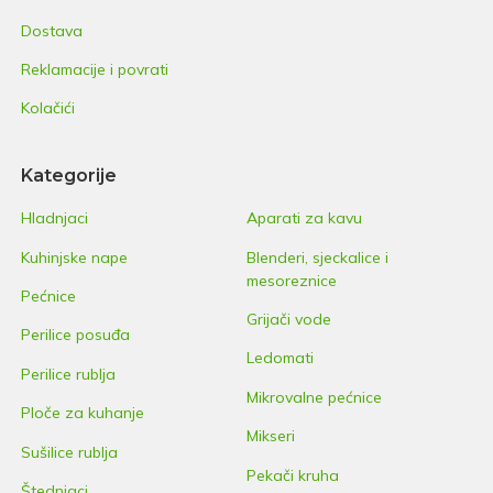
Dostava
Reklamacije i povrati
Kolačići
Kategorije
Hladnjaci
Aparati za kavu
Kuhinjske nape
Blenderi, sjeckalice i
mesoreznice
Pećnice
Grijači vode
Perilice posuđa
Ledomati
Perilice rublja
Mikrovalne pećnice
Ploče za kuhanje
Mikseri
Sušilice rublja
Pekači kruha
Štednjaci