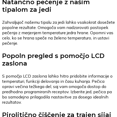
Natančno pečenje z našim
tipalom za jedi
Zahvaljujoč našemu tipalu za jedi lahko vsakokrat dosežete
popolne rezultate. Omogoča vam nadzorovati postopek
pečenja z merjenjem temperature jedra hrane. Opomni vas
celo, ko se hrana speče na želeno temperaturo, in ustavi
pečenje.
Popoln pregled s pomočjo LCD
zaslona
S pomočjo LCD zaslona lahko hitro pridobite informacije o
temperaturi, funkciji delovanja in času kuhanja. Pečica
opravi večina težkega del, saj vam omogoča dostop do
predhodno programiranih receptov. Izberite jed, pečica pa
bo samodejno prilagodila nastavitve za dosego idealnih
rezultatov.
Pirolitično čiščenje za trajen sijaj