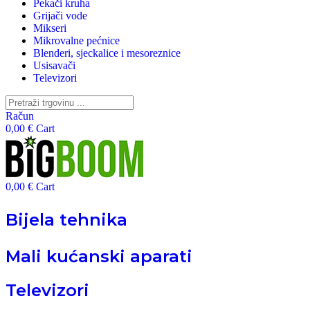
Pekači kruha
Grijači vode
Mikseri
Mikrovalne pećnice
Blenderi, sjeckalice i mesoreznice
Usisavači
Televizori
Search
for:
Račun
0,00
€
Cart
0,00
€
Cart
Bijela tehnika
Mali kućanski aparati
Televizori