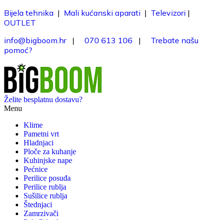
Bijela tehnika
|
Mali kućanski aparati
|
Televizori
|
OUTLET
info@bigboom.hr
|
070 613 106
|
Trebate našu
pomoć?
Želite besplatnu dostavu?
Menu
Klime
Pametni vrt
Hladnjaci
Ploče za kuhanje
Kuhinjske nape
Pećnice
Perilice posuđa
Perilice rublja
Sušilice rublja
Štednjaci
Zamrzivači