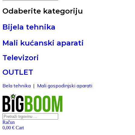
for:
Odaberite kategoriju
Bijela tehnika
Mali kućanski aparati
Televizori
OUTLET
Bela tehnika
|
Mali gospodinjski aparati
Search
for:
Račun
0,00
€
Cart