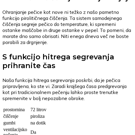
Ohranjanje pečice kot nove ni težko z našo pametno
funkcijo pirolitičnega čiščenja. Ta sistem samodejnega
čiščenja segreje pečico do temperature, ki spremeni
ostanke maščobe in druge ostanke v pepel. To pomeni, da
morate dno samo obrisati. Niti enega dneva več ne boste
porabili za drgnjenje.
S funkcijo hitrega segrevanja
prihranite čas
Naša funkcija hitrega segrevanja poskrbi, da je pečica
pripravljena, ko ste vi. Zaradi krajšega časa predgrevanja
kot pri tradicionalnem pečenju lahko proste trenutke
spremenite v bolj nepozabne obroke.
prostornina
72 litrov
čiščenje
piroliza
gumbi
na dotik
ventilacijsko
Da
pečenje