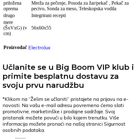
priložena
Mreža za pečenje, Posoda za žar/pekač , Pekač za
oprema
pecivo, Sonda za meso, Teleskopska vodila
drugo
Integrirani recepti
mere
(ŠxVxG) (v
56x60x55
cm)
Electrolux
Proizvođač
Učlanite se u Big Boom VIP klub i
primite besplatnu dostavu za
svoju prvu narudžbu
*Klikom na “Želim se učlaniti” pristajete na prijavu na e-
novosti. Na vašu e-mail adresu povremeno ćemo slati
promotivne, marketinške i prodajne sadržaje. Svoj
pristanak možete povući u bilo kojem trenutku. Više
informacija možete pronaći na našoj stranici Sigurnost
osobnih podataka.