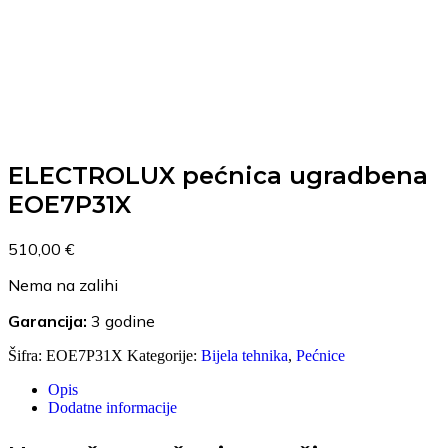
ELECTROLUX pećnica ugradbena
EOE7P31X
510,00
€
Nema na zalihi
Garancija:
3 godine
Šifra:
EOE7P31X
Kategorije:
Bijela tehnika
,
Pećnice
Opis
Dodatne informacije