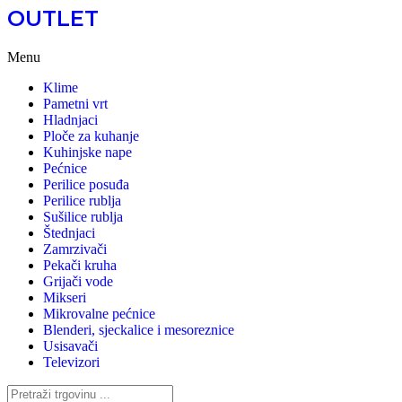
OUTLET
Menu
Klime
Pametni vrt
Hladnjaci
Ploče za kuhanje
Kuhinjske nape
Pećnice
Perilice posuđa
Perilice rublja
Sušilice rublja
Štednjaci
Zamrzivači
Pekači kruha
Grijači vode
Mikseri
Mikrovalne pećnice
Blenderi, sjeckalice i mesoreznice
Usisavači
Televizori
Search