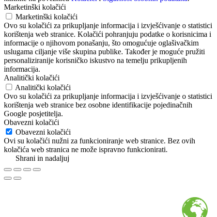
Marketinški kolačići
Marketinški kolačići
Ovo su kolačići za prikupljanje informacija i izvješćivanje o statistici
korištenja web stranice. Kolačići pohranjuju podatke o korisnicima i
informacije o njihovom ponašanju, što omogućuje oglašivačkim
uslugama ciljanje više skupina publike. Također je moguće pružiti
personaliziranije korisničko iskustvo na temelju prikupljenih
informacija.
Analitički kolačići
Analitički kolačići
Ovo su kolačići za prikupljanje informacija i izvješćivanje o statistici
korištenja web stranice bez osobne identifikacije pojedinačnih
Google posjetitelja.
Obavezni kolačići
Obavezni kolačići
Ovi su kolačići nužni za funkcioniranje web stranice. Bez ovih
kolačića web stranica ne može ispravno funkcionirati.
Shrani in nadaljuj