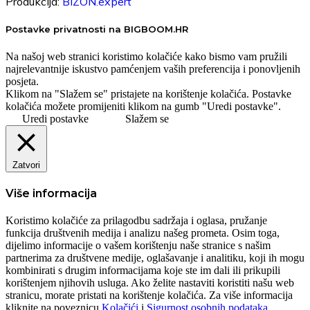
Produkcija:
BIZON.expert
Postavke privatnosti na BIGBOOM.HR
Na našoj web stranici koristimo kolačiće kako bismo vam pružili
najrelevantnije iskustvo pamćenjem vaših preferencija i ponovljenih
posjeta.
Klikom na "Slažem se" pristajete na korištenje kolačića. Postavke
kolačića možete promijeniti klikom na gumb "Uredi postavke".
Uredi postavke
Slažem se
Zatvori
Više informacija
Koristimo kolačiće za prilagodbu sadržaja i oglasa, pružanje
funkcija društvenih medija i analizu našeg prometa. Osim toga,
dijelimo informacije o vašem korištenju naše stranice s našim
partnerima za društvene medije, oglašavanje i analitiku, koji ih mogu
kombinirati s drugim informacijama koje ste im dali ili prikupili
korištenjem njihovih usluga. Ako želite nastaviti koristiti našu web
stranicu, morate pristati na korištenje kolačića. Za više informacija
kliknite na poveznicu
Kolačići
i
Sigurnost osobnih podataka
.