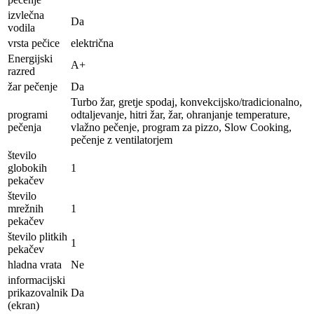
izvlečna
Da
vodila
vrsta pečice
električna
Energijski
A+
razred
žar pečenje
Da
Turbo žar, gretje spodaj, konvekcijsko/tradicionalno,
programi
odtaljevanje, hitri žar, žar, ohranjanje temperature,
pečenja
vlažno pečenje, program za pizzo, Slow Cooking,
pečenje z ventilatorjem
število
globokih
1
pekačev
število
mrežnih
1
pekačev
število plitkih
1
pekačev
hladna vrata
Ne
informacijski
prikazovalnik
Da
(ekran)